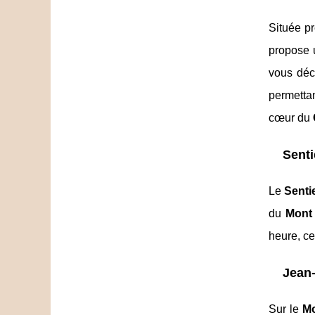
Située p
propose
vous déc
permetta
cœur du
Senti
Le
Senti
du
Mont
heure, c
Jean-
Sur le
Mo