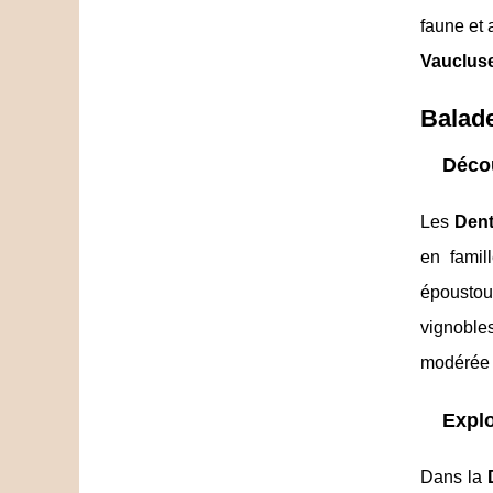
faune et 
Vaucluse
Balade
Déco
Les
Dent
en famil
époustou
vignoble
modérée 
Explo
Dans la