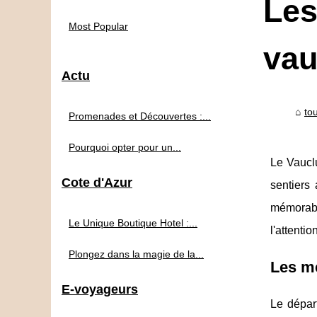
Les
Most Popular
vau
Actu
to
Promenades et Découvertes :...
Pourquoi opter pour un...
Le Vauclu
Cote d'Azur
sentiers
mémorabl
Le Unique Boutique Hotel :...
l'attenti
Plongez dans la magie de la...
Les me
E-voyageurs
Le dépar