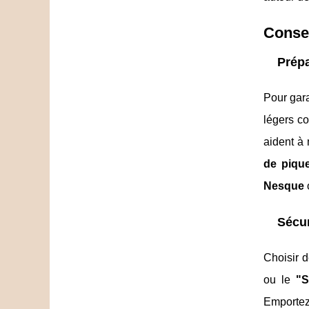
Consei
Prépa
Pour gar
légers co
aident à 
de piqu
Nesque
Sécur
Choisir 
ou le
"S
Emportez 