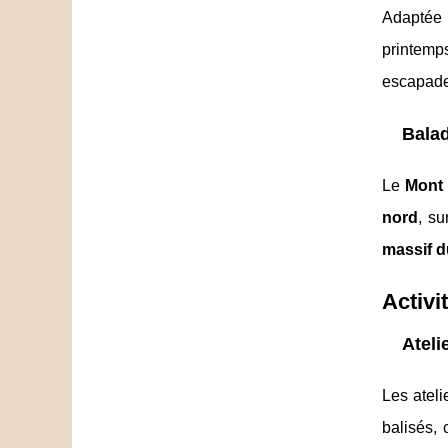
Adaptée 
printemp
escapade
Bala
Le
Mont
nord
, s
massif 
Activi
Ateli
Les ateli
balisés,