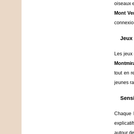
oiseaux e
Mont Ve
connexio
Jeux 
Les jeux 
Montmira
tout en 
jeunes ra
Sensi
Chaque b
explicat
autour de