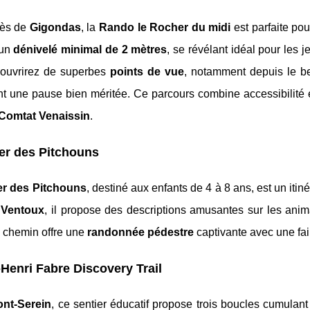
rès de
Gigondas
, la
Rando le Rocher du midi
est parfaite pou
 un
dénivelé minimal de 2 mètres
, se révélant idéal pour les
ouvrirez de superbes
points de vue
, notamment depuis le 
nt une pause bien méritée. Ce parcours combine accessibilité
Comtat Venaissin
.
er des Pitchouns
er des Pitchouns
, destiné aux enfants de 4 à 8 ans, est un iti
 Ventoux
, il propose des descriptions amusantes sur les anim
e chemin offre une
randonnée pédestre
captivante avec une fa
Henri Fabre Discovery Trail
nt-Serein
, ce sentier éducatif propose trois boucles cumulan